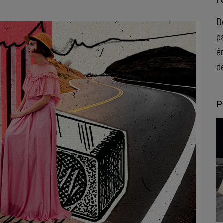
D
p
é
d
P