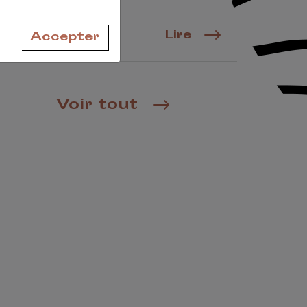
besoins !
Lire
Accepter
Voir tout