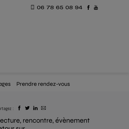
06 78 65 08 94
ages
Prendre rendez-vous
rtagez :
ecture, rencontre, évènement
etour sur....