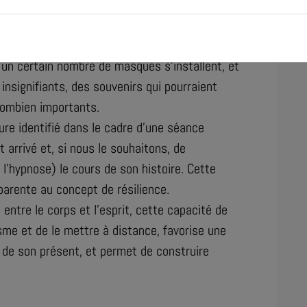
t être l’expression de blessures anciennes
scients. Il y a les événements clefs de notre
tances, abandons, etc.) qui tournent en boucle
 un certain nombre de masques s’installent, et
 insignifiants, des souvenirs qui pourraient
 combien importants.
ure identifié dans le cadre d’une séance
 arrivé et, si nous le souhaitons, de
l’hypnose) le cours de son histoire. Cette
arente au concept de résilience.
entre le corps et l’esprit, cette capacité de
sme et de le mettre à distance, favorise une
de son présent, et permet de construire