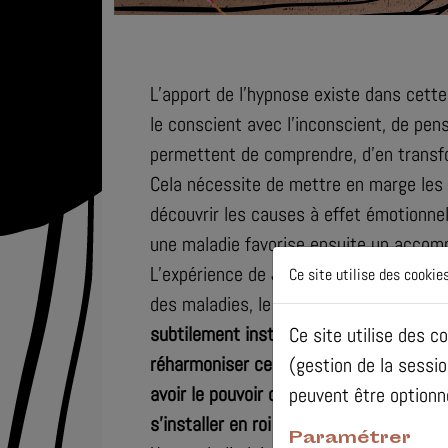
L’apport de l’hypnose existe dans cette f
le conscient avec l’inconscient, de pen
permettent de comprendre, d’en transfo
Cela nécessite de mettre en marge les 
découvrir les causes à effet émotionnell
une maladie favorise ensuite un acco
L’expérience de
Jacques Martel
, décrit
Ce site utilise des cookies
des maladies, le souligne clairement :
«
subtilement installées à cause d’émoti
Ce site utilise des c
réharmoniser ce tourbillon d’émotions d
(gestion de la sessi
avoir le pouvoir de guérison sur n’impor
peuvent être optionn
s’installer en roi et maître dans mon Te
Paramétrer