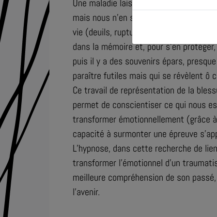
Une maladie laisse entendre qu’elle peu
mais nous n’en sommes pas toujours con
vie (deuils, ruptures, violence, maltrai
dans la mémoire et, pour s’en protéger,
puis il y a des souvenirs épars, presque
paraître futiles mais qui se révèlent ô
Ce travail de représentation de la bless
permet de conscientiser ce qui nous est
transformer émotionnellement (grâce à 
capacité à surmonter une épreuve s’app
L’hypnose, dans cette recherche de lien 
transformer l’émotionnel d’un traumati
meilleure compréhension de son passé, 
l’avenir.