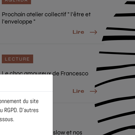
Prochain atelier collectif " l'être et
l'enveloppe "
Lire
LECTURE
Le choc amoureux de Francesco
Alberoni !
Lire
tionnement du site
du RGPD. D'autres
FOCUS
essous.
La pyramide de Maslow et nos