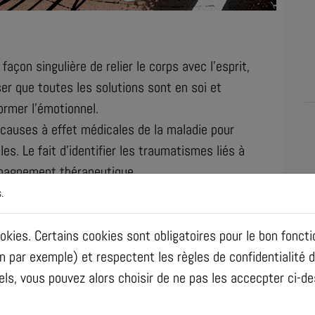
açon singulière de relier le corps avec l’esprit,
ser que toutes les solutions sont en soi et
rmer l’émotionnel.
causes à effet médicales de la maladie pour
es. Le fait d’identifier les traumatismes liés à
mpagnement thérapeutique.
e dans Le grand dictionnaire des malaises et
.
 J’ai réalisé que les maladies s’étaient
ons mal gérées et qu’en apprenant à
ookies. Certains cookies sont obligatoires pour le bon fonc
e toutes sortes qui m’habitaient, je pouvais
on par exemple) et respectent les règles de confidentialité 
te quel malaise ou maladie que j’avais laissé
els, vous pouvez alors choisir de ne pas les accecpter ci-d
mple de Chair. »