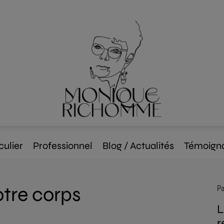
culier
Professionnel
Blog / Actualités
Témoign
otre corps
Pa
L
r